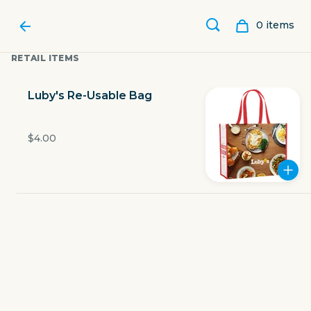
0
item
s
RETAIL ITEMS
Luby's Re-Usable Bag
$4.00
LUBY'S
11595 Fuqua Street